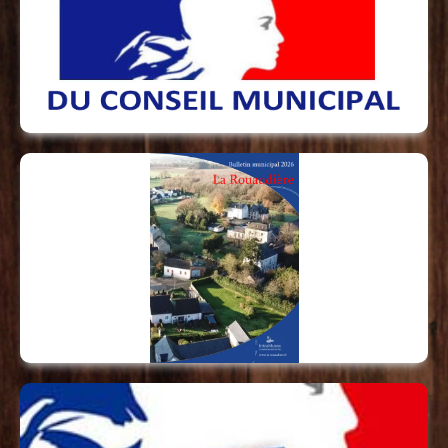
&
- Les Commissions Municipales
Voici la version numérique de votre bulletin
municipal 2026, vous y trouverez toutes les
informations utiles sur votre commune.
<==
Cliquez ici pour le télécharger
==>
La prochaine réunion