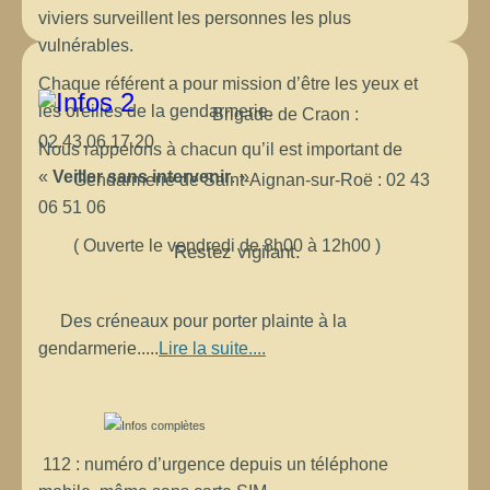
viviers surveillent les personnes les plus
vulnérables.
Chaque référent a pour mission d’être les yeux et
les oreilles de la gendarmerie.
Brigade de Craon :
02.43.06.17.20
Nous rappelons à chacun qu’il est important de
«
Veiller sans intervenir
. »
Gendarmerie de Saint-Aignan-sur-Roë : 02 43
06 51 06
( Ouverte le vendredi de 8h00 à 12h00 )
Restez vigilant.
Des créneaux pour porter plainte à la
gendarmerie.....
Lire la suite....
112 : numéro d’urgence depuis un téléphone