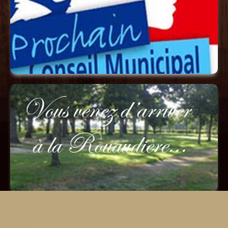
du conseil municipal
le
se tiendra
18 juin 2026 à 20h00
<==
Convocation ici
==>
Télécharger votre livret d'accueil.